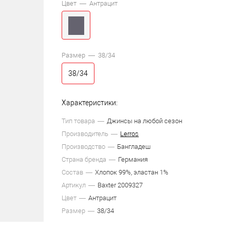
Цвет —
Антрацит
Размер —
38/34
38/34
Характеристики:
Тип товара
Джинсы на любой сезон
Производитель
Lerros
Производство
Бангладеш
Страна бренда
Германия
Состав
Хлопок 99%, эластан 1%
Артикул
Baxter 2009327
Цвет
Антрацит
Размер
38/34