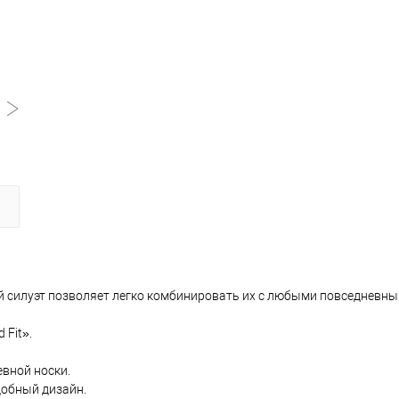
 силуэт позволяет легко комбинировать их с любыми повседневны
 Fit».
евной носки.
добный дизайн.