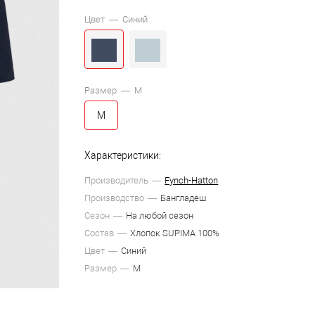
Цвет —
Синий
Размер —
M
M
Характеристики:
Производитель
Fynch-Hatton
Производство
Бангладеш
Сезон
На любой сезон
Состав
Хлопок SUPIMA 100%
Цвет
Синий
Размер
M