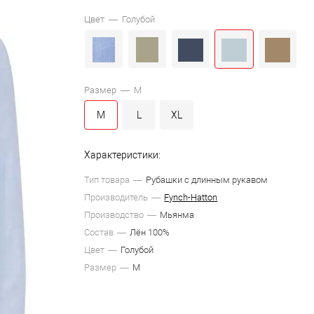
Цвет —
Голубой
Размер —
M
M
L
XL
Характеристики:
Тип товара
Рубашки с длинным рукавом
Производитель
Fynch-Hatton
Производство
Мьянма
Состав
Лён 100%
Цвет
Голубой
Размер
M