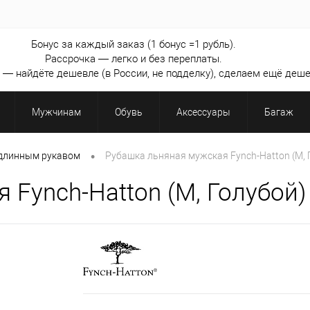
Бонус за каждый заказ (1 бонус =1 рубль).
Рассрочка — легко и без переплаты.
— найдёте дешевле (в России, не подделку), сделаем ещё деше
Мужчинам
Обувь
Аксессуары
Багаж
•
 длинным рукавом
Рубашка льняная мужская Fynch-Hatton (M, 
 Fynch-Hatton (M, Голубой)