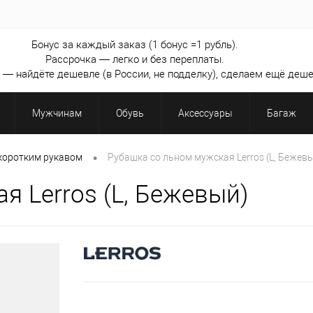
Бонус за каждый заказ (1 бонус =1 рубль).
Рассрочка — легко и без переплаты.
— найдёте дешевле (в России, не подделку), сделаем ещё деше
Мужчинам
Обувь
Аксессуары
Багаж
•
коротким рукавом
Рубашка со льном мужская Lerros (L, Бежев
я Lerros (L, Бежевый)