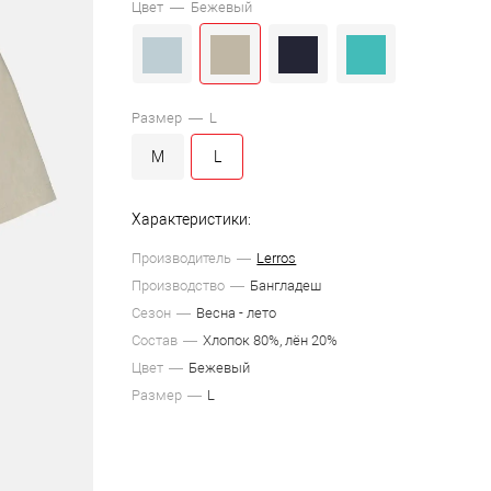
Цвет —
Бежевый
Размер —
L
M
L
Характеристики:
Производитель
Lerros
Производство
Бангладеш
Сезон
Весна - лето
Состав
Хлопок 80%, лён 20%
Цвет
Бежевый
Размер
L