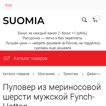
Вход
0
Бонус за каждый заказ (1 бонус =1 рубль).
Рассрочка — легко и без переплаты.
Лучшая цена — найдёте дешевле (в России, не подделку),
сделаем ещё дешевле.
Каталог товаров
•
•
•
Каталог товаров
Мужчинам
Трикотаж
Джемперы и
Пуловер из мериносовой
шерсти мужской Fynch-