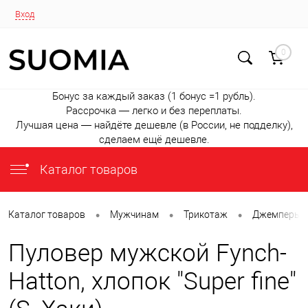
Вход
0
Бонус за каждый заказ (1 бонус =1 рубль).
Рассрочка — легко и без переплаты.
Лучшая цена — найдёте дешевле (в России, не подделку),
сделаем ещё дешевле.
Каталог товаров
•
•
•
Каталог товаров
Мужчинам
Трикотаж
Джемперы и
Пуловер мужской Fynch-
Hatton, хлопок "Super fine"