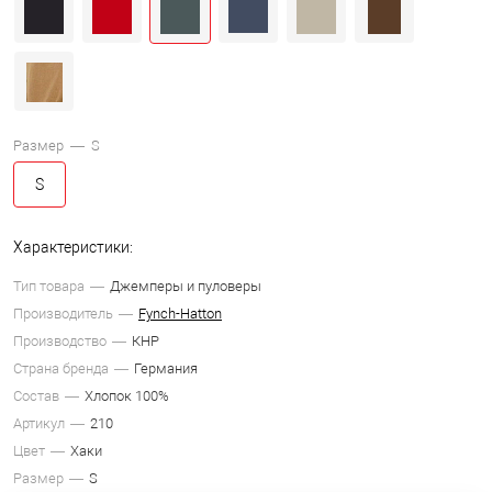
Размер —
S
S
Характеристики:
Тип товара
Джемперы и пуловеры
Производитель
Fynch-Hatton
Производство
КНР
Страна бренда
Германия
Состав
Хлопок 100%
Артикул
210
Цвет
Хаки
Размер
S