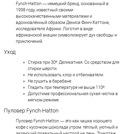
Fynch-Hatton — немецкий бренд, основанный в
1998 году, известный своими
высококачественными материалами и
вдохновлённый образом Дениса Финч-Хаттона,
исследователя Африки. Логотип в виде
африканской акации символизирует дух свободы и
приключений.
Уход
Стирка при 30º. Деликатная. Со средством для
стирки шерсти.
Не использовать хлор и отбеливатели.
Не сушить в барабане.
Гладить при температуре не выше 110º.
Допустима профессиональная сухая чистка в
мягком режиме.
Пуловер Fynch-Hatton
Пуловер Fynch-Hatton — это как чашка хорошего
кофе с кусочком шоколада утром: тёплый, уютный и
задающий правильный настрой на день. Трикотаж