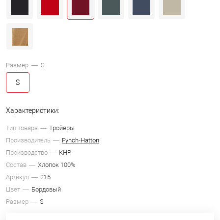
Размер —
S
S
Характеристики:
Тип товара
Тройеры
Производитель
Fynch-Hatton
Производство
КНР
Состав
Хлопок 100%
Артикул
215
Цвет
Бордовый
Размер
S