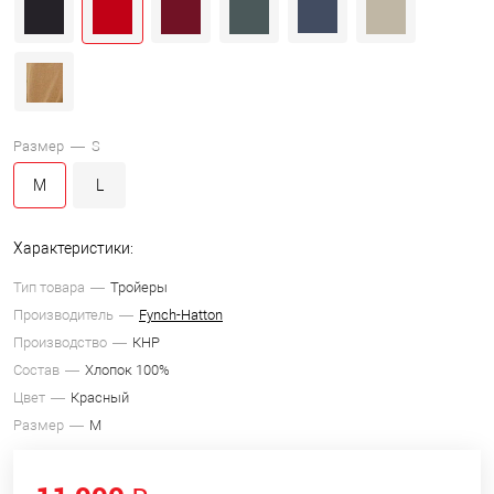
Размер —
S
M
L
Характеристики:
Тип товара
Тройеры
Производитель
Fynch-Hatton
Производство
КНР
Состав
Хлопок 100%
Цвет
Красный
Размер
M