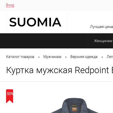
Вход
Лучшая цена 
Женщинам
•
•
•
Каталог товаров
Мужчинам
Верхняя одежда
Лег
Куртка мужская Redpoint B
50%