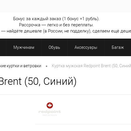
Бонус за каждый заказ (1 бонус =1 рубль).
Рассрочка — легко и без переплаты.
— найдёте дешевле (в России, не подделку), сделаем ещё деше
Мужчинам
Обувь
Аксессуары
Багаж
•
кие куртки и ветровки
Куртка мужская Redpoint Brent (50, Синий
rent (50, Синий)