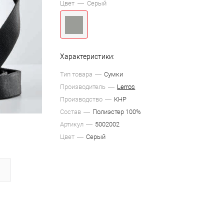
Цвет —
Серый
Характеристики:
Тип товара
Сумки
Производитель
Lerros
Производство
КНР
Состав
Полиэстер 100%
Артикул
5002002
Цвет
Серый