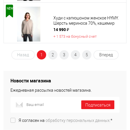
NEW
Худи с капюшоном женское HYMY.
Шерсть мериноса 70%, кашемир
30%.
14 990 ₽
+ 1 573 на бонусный счет
Назад
1
2
3
4
5
Вперед
Новости магазина
Ежедневная рассылка новостей магазина.
Подписаться
Я согласен на
обработку персональных данных.
*