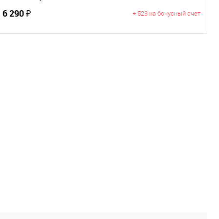
6 290 ₽
+ 523 на бонусный счет
В корзину
Цвет
Размер
M
XL
2XL