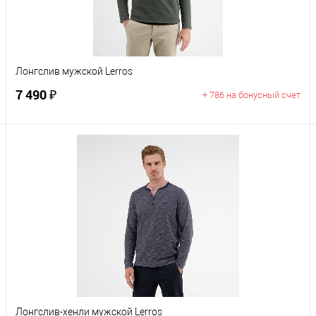
Размер
S
M
2XL
Лонгслив мужской Lerros
7 490 ₽
+ 786 на бонусный счет
В корзину
Цвет
Размер
S
M
2XL
Лонгслив-хенли мужской Lerros