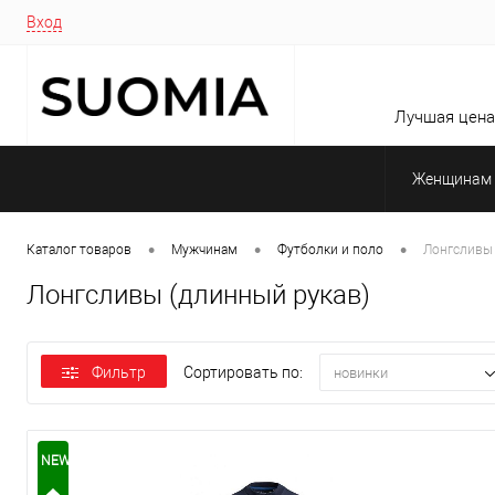
Вход
Лучшая цена 
Женщинам
•
•
•
Каталог товаров
Мужчинам
Футболки и поло
Лонгсливы 
Лонгсливы (длинный рукав)
Фильтр
Сортировать по:
новинки
NEW