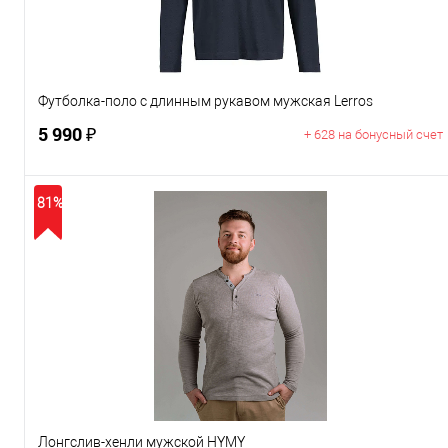
Размер
M
L
XL
Футболка-поло с длинным рукавом мужская Lerros
5 990 ₽
+ 628 на бонусный счет
81%
В корзину
Цвет
Размер
M
2XL
Лонгслив-хенли мужской HYMY