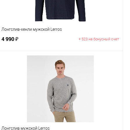
Размер
M
XL
2XL
3XL
Лонгслив-хенли мужской Lerros
4 990 ₽
+ 523 на бонусный счет
В корзину
Цвет
Размер
S
Лонгслив мужской Lerros