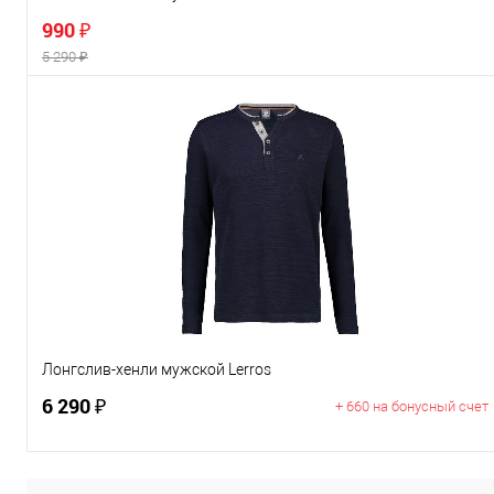
990 ₽
5 290 ₽
В корзину
Цвет
Размер
M
Лонгслив-хенли мужской Lerros
6 290 ₽
+ 660 на бонусный счет