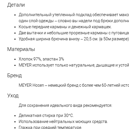
Детали
Дополнительный утепленный подклад обеспечивает макси
один слой одежды – словно вы надели под брюки дополни
Косые передние карманы и денежный кармашек.
Две вытачки и небольшие прорезные карманы с пуговица
Удобная ширина брючина внизу – 20,5 см. (в 50м размере)
Материалы
Хлопок 97%, эластан 3%
MEYER использует только натуральные, дышащие и усто
Бренд
MEYER Hosen – немецкий бренд с более чем 60-летней ист
Уход
Для сохранения идеального вида рекомендуется:
Деликатная стирка при 30°C.
Использование нейтральных моющих средств.
Глажка при средней температуре.