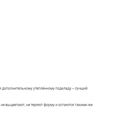
я дополнительному утеплённому подкладу – лучший
не выцветают, не теряют форму и остаются такими же