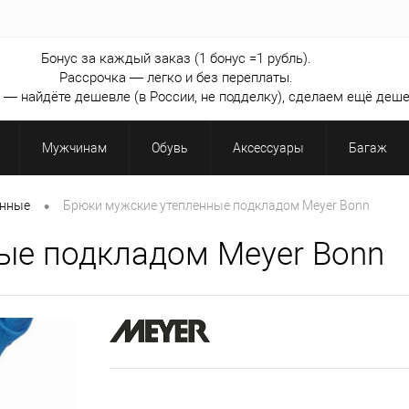
Бонус за каждый заказ (1 бонус =1 рубль).
Рассрочка — легко и без переплаты.
— найдёте дешевле (в России, не подделку), сделаем ещё деше
Мужчинам
Обувь
Аксессуары
Багаж
•
енные
Брюки мужские утепленные подкладом Meyer Bonn
ые подкладом Meyer Bonn