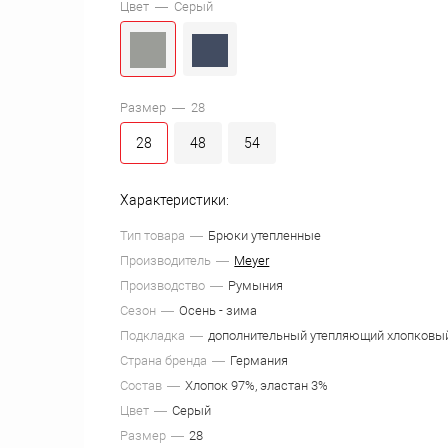
Цвет —
Серый
Размер —
28
28
48
54
Характеристики:
Тип товара
Брюки утепленные
Производитель
Meyer
Производство
Румыния
Сезон
Осень - зима
Подкладка
дополнительный утепляющий хлопковы
Страна бренда
Германия
Состав
Хлопок 97%, эластан 3%
Цвет
Серый
Размер
28