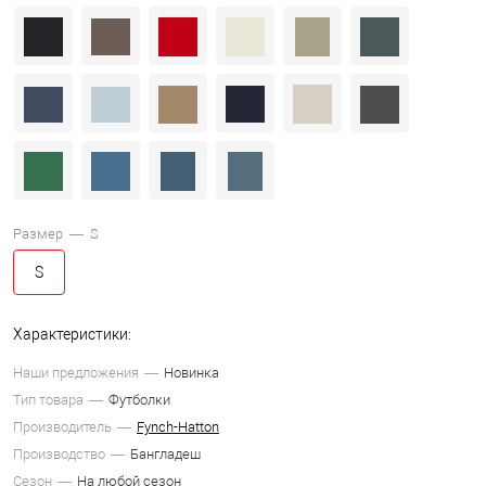
Размер —
S
S
Характеристики:
Наши предложения
Новинка
Тип товара
Футболки
Производитель
Fynch-Hatton
Производство
Бангладеш
Сезон
На любой сезон