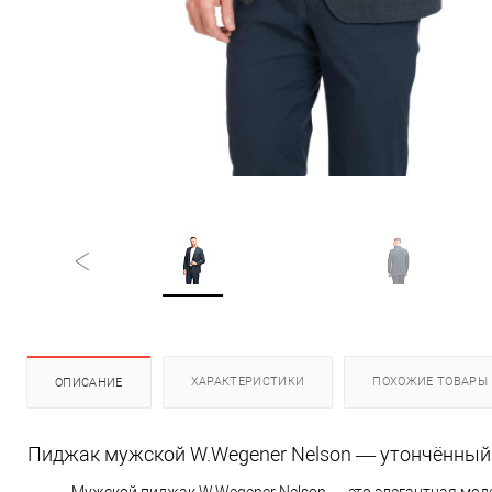
ХАРАКТЕРИСТИКИ
ПОХОЖИЕ ТОВАРЫ
ОПИСАНИЕ
Пиджак мужской W.Wegener Nelson — утончённый 
Мужской пиджак W.Wegener Nelson — это элегантная моде