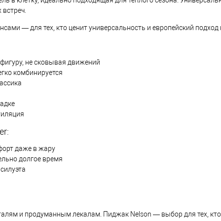
 встреч.
нсами — для тех, кто ценит универсальность и европейский подход
 фигуру, не сковывая движений
егко комбинируется
ассика
садке
тиляция
r:
форт даже в жару
ельно долгое время
 силуэта
алям и продуманным лекалам. Пиджак Nelson — выбор для тех, кто 