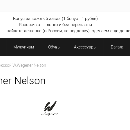
Бонус за каждый заказ (1 бонус =1 рубль).
Рассрочка — легко и без переплаты.
— найдёте дешевле (в России, не подделку), сделаем ещё деше
Мужчинам
Обувь
Аксессуары
Багаж
жской W.Wegener Nelson
er Nelson