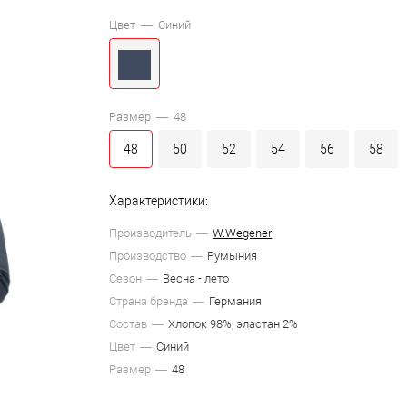
Цвет —
Синий
Размер —
48
48
50
52
54
56
58
Характеристики:
Производитель
W.Wegener
Производство
Румыния
Сезон
Весна - лето
Страна бренда
Германия
Состав
Хлопок 98%, эластан 2%
Цвет
Синий
Размер
48