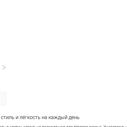
стиль и лёгкость на каждый день
ль в клетку, идеально подходящая для тёплого сезона. Универсал