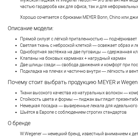
частью гардероба как для офиса, так и для неформальных
Хорошо сочетается с брюками MEYER Bonn, Chino или джи
Описание модели:
Прямой силуэт с лёгкой приталенностью — подчёркивает
Светлая ткань с неброской клеткой — освежает образ и л
Однобортная застёжка на две пуговицы — сдержанная кл
Клапаны на боковых карманах + нагрудный карман
Две шлицы сзади — свобода движения и комфорт при по
Подкладка на плечах и частично внутри — лёгкость и вен
Почему стоит выбрать продукцию MEYER и Wegene
Ткани высокого качества из натуральных волокон — ком
Стойкость цвета и формы — пиджак выглядит презентаб
Немецкая посадка — выверенные лекала для идеального
Шьётся в Европе с соблюдением строгих стандартов
О бренде
W.Wegener — немецкий бренд, известный вниманием к дет