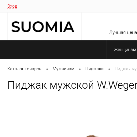
Вход
Лучшая цена 
Женщинам
•
•
•
Каталог товаров
Мужчинам
Пиджаки
Пиджак му
Пиджак мужской W.Wegen