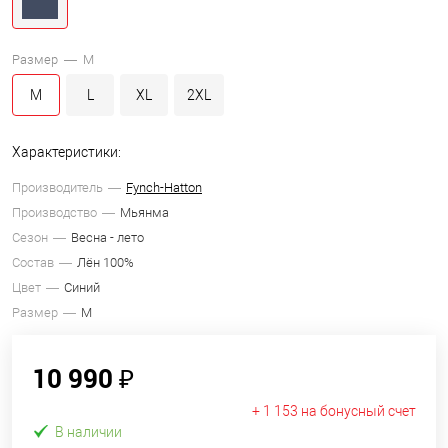
Размер —
M
M
L
XL
2XL
Характеристики:
Производитель
Fynch-Hatton
Производство
Мьянма
Сезон
Весна - лето
Состав
Лён 100%
Цвет
Синий
Размер
M
10 990 ₽
+ 1 153 на бонусный счет
В наличии