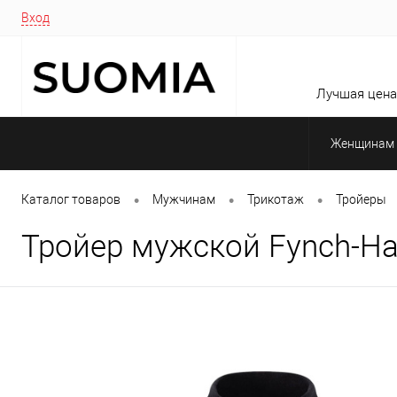
Вход
Лучшая цена 
Женщинам
•
•
•
Каталог товаров
Мужчинам
Трикотаж
Тройеры
Тройер мужской Fynch-Hatt