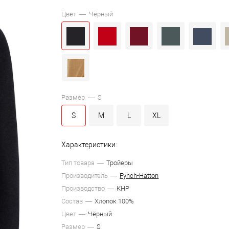
Цвет —
Чёрный
Размер —
S
S
M
L
XL
Характеристики:
Тип товара
Тройеры
Производитель
Fynch-Hatton
Производство
КНР
Состав
Хлопок 100%
Цвет
Чёрный
Размер
S