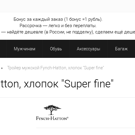
Бонус за каждый заказ (1 бонус =1 рубль).
Рассрочка — легко и без переплаты.
— найдёте дешевле (в России, не подделку), сделаем ещё деше
Мужчинам
Обувь
Аксессуары
Багаж
•
Тройер мужской Fynch-Hatton, хлопок "Super fine"
on, хлопок "Super fine"