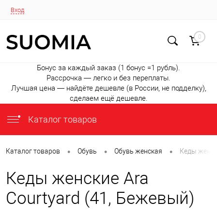
Вход
0
Бонус за каждый заказ (1 бонус =1 рубль).
Рассрочка — легко и без переплаты.
Лучшая цена — найдёте дешевле (в России, не подделку),
сделаем ещё дешевле.
Каталог товаров
•
•
•
Каталог товаров
Обувь
Обувь женская
Кеды женски
Кеды женские Ara
Courtyard (41, Бежевый)