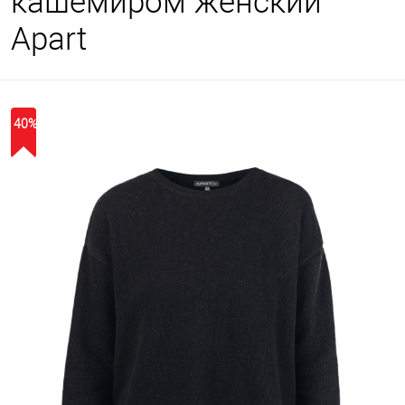
кашемиром женский
Apart
40%