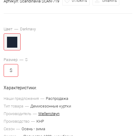
Артикул:
Scandinavia SCAN-719
ОТЛОЖИТЬ
СРАВНИТЬ
Цвет —
Darknavy
Размер —
S
S
Характеристики:
Наши предложения
Распродажа
Тип товара
Демисезонные куртки
Производитель
Wellensteyn
Производство
КНР
Сезон
Осень - зима