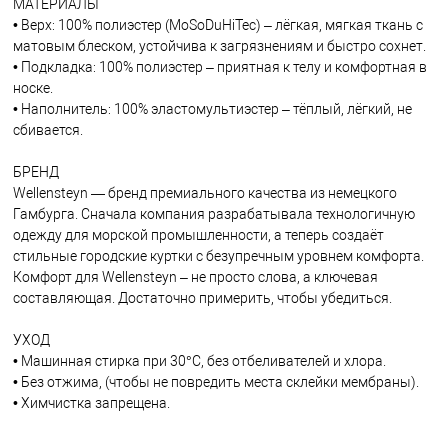
МАТЕРИАЛЫ
• Верх: 100% полиэстер (MoSoDuHiTec) – лёгкая, мягкая ткань с
матовым блеском, устойчива к загрязнениям и быстро сохнет.
• Подкладка: 100% полиэстер – приятная к телу и комфортная в
носке.
• Наполнитель: 100% эластомультиэстер – тёплый, лёгкий, не
сбивается.
БРЕНД
Wellensteyn — бренд премиального качества из немецкого
Гамбурга. Сначала компания разрабатывала технологичную
одежду для морской промышленности, а теперь создаёт
стильные городские куртки с безупречным уровнем комфорта.
Комфорт для Wellensteyn – не просто слова, а ключевая
составляющая. Достаточно примерить, чтобы убедиться.
УХОД
• Машинная стирка при 30°C, без отбеливателей и хлора.
• Без отжима, (чтобы не повредить места склейки мембраны).
• Химчистка запрещена.