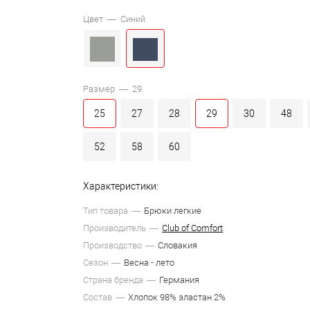
Цвет —
Синий
Размер —
29
25
27
28
29
30
48
52
58
60
Характеристики:
Тип товара
Брюки легкие
Производитель
Club of Comfort
Производство
Словакия
Сезон
Весна - лето
Страна бренда
Германия
Состав
Хлопок 98% эластан 2%