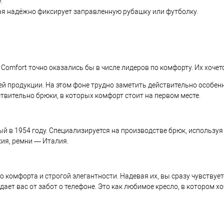
.
ая надёжно фиксирует заправленную рубашку или футболку.
 Comfort точно оказались бы в числе лидеров по комфорту. Их хоче
ей продукции. На этом фоне трудно заметить действительно особенн
йствительно брюки, в которых комфорт стоит на первом месте.
ый в 1954 году. Специализируется на производстве брюк, использу
ия, ремни — Италия.
комфорта и строгой элегантности. Надевая их, вы сразу чувствуете
ает вас от забот о телефоне. Это как любимое кресло, в котором х