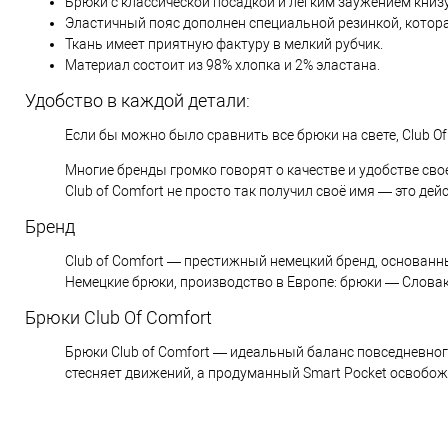
Брюки с классической посадкой и лёгким заужением книзу
Эластичный пояс дополнен специальной резинкой, котор
Ткань имеет приятную фактуру в мелкий рубчик.
Материал состоит из 98% хлопка и 2% эластана.
Удобство в каждой детали:
Если бы можно было сравнить все брюки на свете, Club Of
Многие бренды громко говорят о качестве и удобстве сво
Club of Comfort не просто так получил своё имя — это де
Бренд
Club of Comfort — престижный немецкий бренд, основанн
Немецкие брюки, производство в Европе: брюки — Словак
Брюки Club Of Comfort
Брюки Club of Comfort — идеальный баланс повседневного 
стесняет движений, а продуманный Smart Pocket освобожд