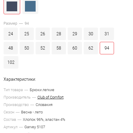
Размер —
94
24
25
26
28
29
30
31
48
50
52
58
60
62
94
102
Характеристики:
Тип товара
Брюки легкие
Производитель
Club of Comfort
Производство
Словакия
Сезон
Весна - лето
Состав
Хлопок 96%, эластан 4%
Артикул
Garvey 5107