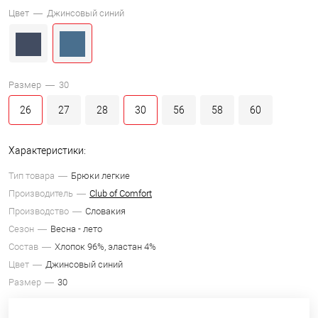
Цвет —
Джинсовый синий
Размер —
30
26
27
28
30
56
58
60
Характеристики:
Тип товара
Брюки легкие
Производитель
Club of Comfort
Производство
Словакия
Сезон
Весна - лето
Состав
Хлопок 96%, эластан 4%
Цвет
Джинсовый синий
Размер
30