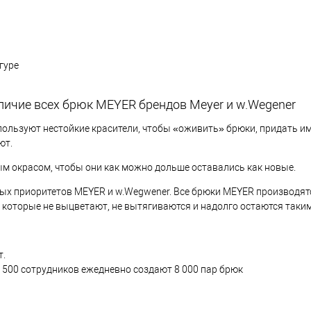
гуре
личие всех брюк MEYER брендов Meyer и w.Wegener
ользуют нестойкие красители, чтобы «оживить» брюки, придать им 
ют.
м окрасом, чтобы они как можно дольше оставались как новые.
ных приоритетов MEYER и w.Wegwener. Все брюки MEYER производят
которые не выцветают, не вытягиваются и надолго остаются такими
т.
 500 сотрудников ежедневно создают 8 000 пар брюк