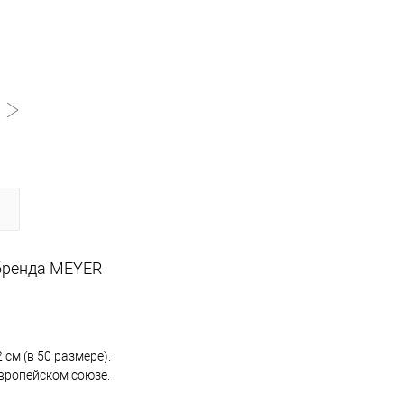
бренда MEYER
см (в 50 размере).
вропейском союзе.