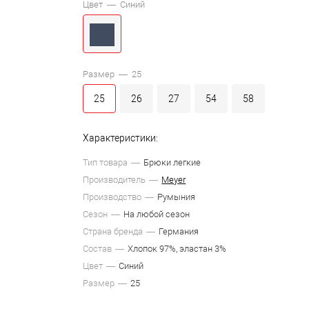
Цвет —
Синий
Размер —
25
25
26
27
54
58
Характеристики:
Тип товара
Брюки легкие
Производитель
Meyer
Производство
Румыния
Сезон
На любой сезон
Страна бренда
Германия
Состав
Хлопок 97%, эластан 3%
Цвет
Синий
Размер
25