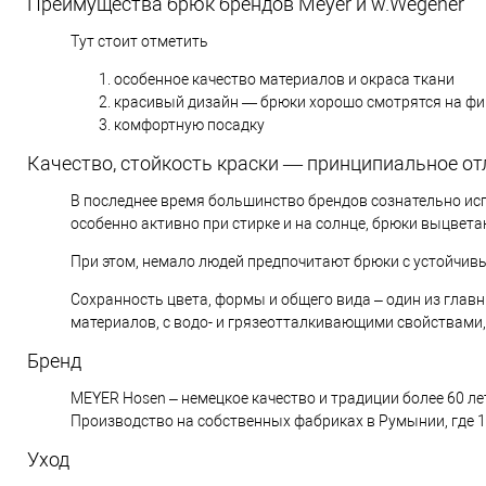
Преимущества брюк брендов Meyer и w.Wegener
Тут стоит отметить
особенное качество материалов и окраса ткани
красивый дизайн — брюки хорошо смотрятся на фи
комфортную посадку
Качество, стойкость краски — принципиальное от
В последнее время большинство брендов сознательно исп
особенно активно при стирке и на солнце, брюки выцвета
При этом, немало людей предпочитают брюки с устойчивы
Сохранность цвета, формы и общего вида – один из глав
материалов, с водо- и грязеотталкивающими свойствами, 
Бренд
MEYER Hosen – немецкое качество и традиции более 60 ле
Производство на собственных фабриках в Румынии, где 1
Уход