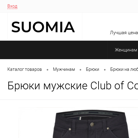
Вход
Лучшая цена 
Женщинам
•
•
•
Каталог товаров
Мужчинам
Брюки
Брюки на люб
Брюки мужские Club of C