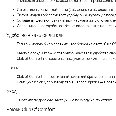
Универсальные брюки классического кроя, превосходно 
Изготовлены из мягкой ткани (95% хлопок и 5% эластан) г
Силуэт модели обеспечивает удобную и аккуратную посад
Оснащены шестью практичными карманами, включая спе
Дополнительное удобство обеспечивает эластичная тесьм
Удобство в каждой детали:
Если бы можно было сравнить все брюки на свете, Club Of
Многие бренды громко говорят о качестве и удобстве сво
Club of Comfort не просто так получил своё имя — это де
Бренд
Club of Comfort — престижный немецкий бренд, основанн
Немецкие брюки, производство в Европе: брюки — Словак
Уход
Смотрите подробную инструкцию по уходу на этикетках.
Брюки Club Of Comfort