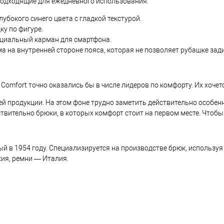
подходящие для ежедневного использования.
лубокого синего цвета с гладкой текстурой.
ку по фигуре.
циальный карман для смартфона.
а на внутренней стороне пояса, которая не позволяет рубашке зад
 Comfort точно оказались бы в числе лидеров по комфорту. Их хоче
ей продукции. На этом фоне трудно заметить действительно особенн
йствительно брюки, в которых комфорт стоит на первом месте. Чтоб
ый в 1954 году. Специализируется на производстве брюк, использу
ия, ремни — Италия.