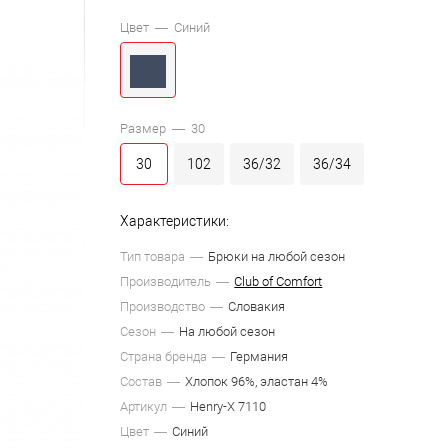
Цвет —
Синий
Размер —
30
30
102
36/32
36/34
Характеристики:
Тип товара
Брюки на любой сезон
Производитель
Club of Comfort
Производство
Словакия
Сезон
На любой сезон
Страна бренда
Германия
Состав
Хлопок 96%, эластан 4%
Артикул
Henry-X 7110
Цвет
Синий