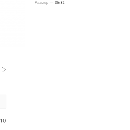
Размер
36/32
110