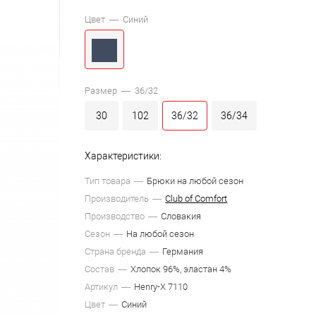
Цвет —
Синий
Размер —
36/32
30
102
36/32
36/34
Характеристики:
Тип товара
Брюки на любой сезон
Производитель
Club of Comfort
Производство
Словакия
Сезон
На любой сезон
Страна бренда
Германия
Состав
Хлопок 96%, эластан 4%
Артикул
Henry-X 7110
Цвет
Синий