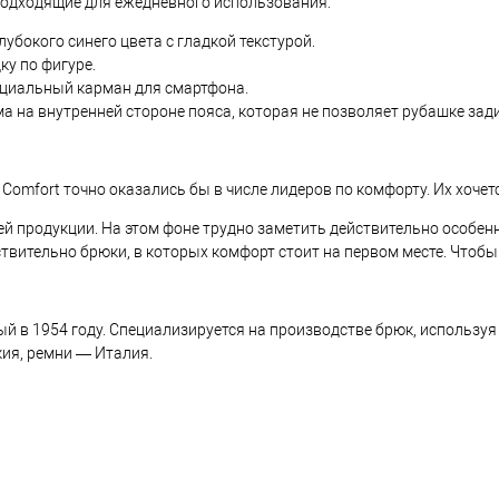
подходящие для ежедневного использования.
лубокого синего цвета с гладкой текстурой.
ку по фигуре.
циальный карман для смартфона.
а на внутренней стороне пояса, которая не позволяет рубашке зад
 Comfort точно оказались бы в числе лидеров по комфорту. Их хоче
ей продукции. На этом фоне трудно заметить действительно особенн
йствительно брюки, в которых комфорт стоит на первом месте. Чтоб
ый в 1954 году. Специализируется на производстве брюк, использу
ия, ремни — Италия.