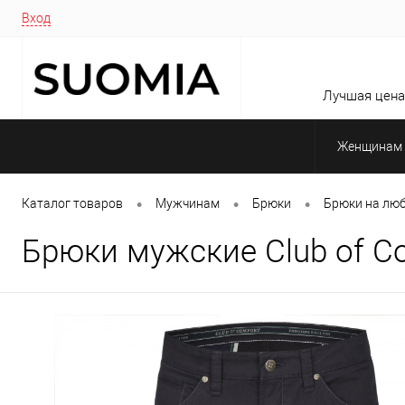
Вход
Лучшая цена 
Женщинам
•
•
•
Каталог товаров
Мужчинам
Брюки
Брюки на люб
Брюки мужские Club of Co