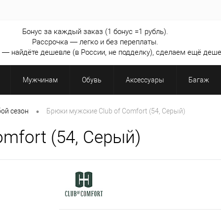
Бонус за каждый заказ (1 бонус =1 рубль).
Рассрочка — легко и без переплаты.
— найдёте дешевле (в России, не подделку), сделаем ещё деше
Мужчинам
Обувь
Аксессуары
Багаж
•
ой сезон
Брюки мужские Club of Comfort (54, Серый)
mfort (54, Серый)