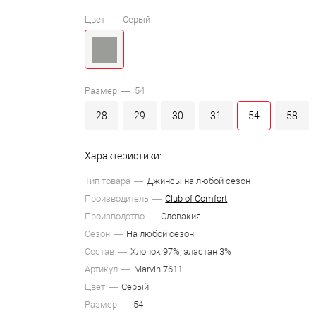
Цвет —
Серый
Размер —
54
28
29
30
31
54
58
Характеристики:
Тип товара
Джинсы на любой сезон
Производитель
Club of Comfort
Производство
Словакия
Сезон
На любой сезон
Состав
Хлопок 97%, эластан 3%
Артикул
Marvin 7611
Цвет
Серый
Размер
54