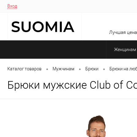
Вход
Лучшая цена 
Женщинам
•
•
•
Каталог товаров
Мужчинам
Брюки
Брюки на люб
Брюки мужские Club of Co