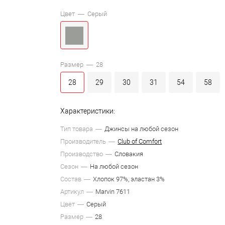
Цвет —
Серый
Размер —
28
28
29
30
31
54
58
Характеристики:
Тип товара
Джинсы на любой сезон
Производитель
Club of Comfort
Производство
Словакия
Сезон
На любой сезон
Состав
Хлопок 97%, эластан 3%
Артикул
Marvin 7611
Цвет
Серый
Размер
28