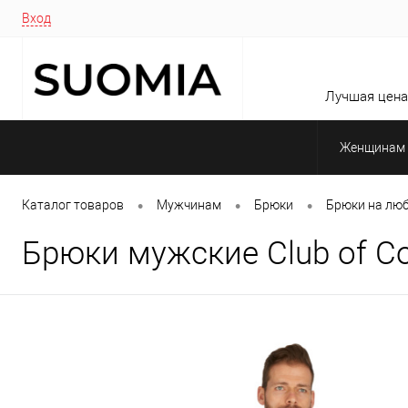
Вход
Лучшая цена 
Женщинам
•
•
•
Каталог товаров
Мужчинам
Брюки
Брюки на люб
Брюки мужские Club of C