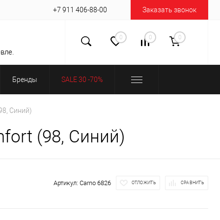
+7 911 406-88-00
Заказать звонок
0
0
0
вле.
Бренды
SALE 30 -70%
98, Синий)
ort (98, Синий)
Артикул:
Carno 6826
ОТЛОЖИТЬ
СРАВНИТЬ