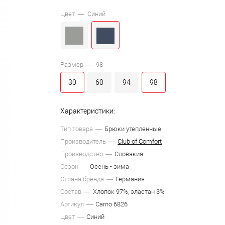
Цвет —
Синий
Размер —
98
30
60
94
98
Характеристики:
Тип товара
Брюки утепленные
Производитель
Club of Comfort
Производство
Словакия
Сезон
Осень - зима
Страна бренда
Германия
Состав
Хлопок 97%, эластан 3%
Артикул
Carno 6826
Цвет
Синий