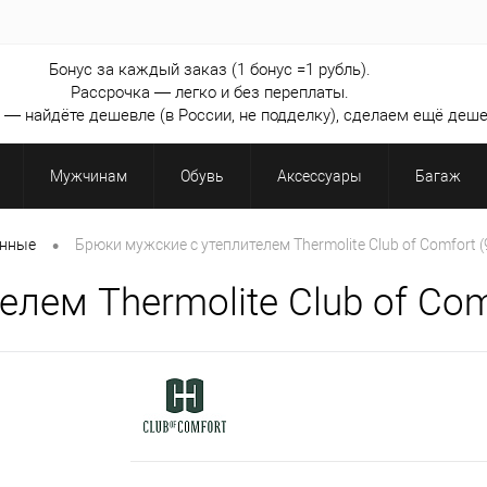
Бонус за каждый заказ (1 бонус =1 рубль).
Рассрочка — легко и без переплаты.
— найдёте дешевле (в России, не подделку), сделаем ещё деше
Мужчинам
Обувь
Аксессуары
Багаж
•
енные
Брюки мужские с утеплителем Thermolite Club of Comfort (
лем Thermolite Club of Comf