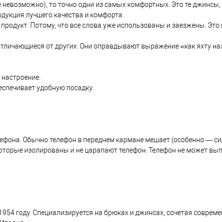
е невозможно), то точно одни из самых комфортных. Это те джинсы,
одукция лучшего качества и комфорта.
родукт. Потому, что все слова уже использованы и заезжены. Это 
 отличающиеся от других. Они оправдывают выражение «как яхту наз
 настроение.
еспечивает удобную посадку.
фона. Обычно телефон в переднем кармане мешает (особенно — сидет
оторые изолированы и не царапают телефон. Телефон не может выпа
 1954 году. Специализируется на брюках и джинсах, сочетая совре