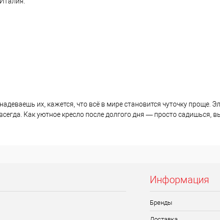
Италия.
адеваешь их, кажется, что всё в мире становится чуточку проще. 
всегда. Как уютное кресло после долгого дня — просто садишься, вы
Информация
Бренды
Доставка