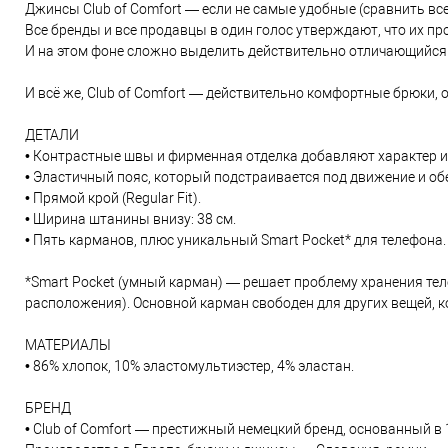
Джинсы Club of Comfort — если не самые удобные (сравнить вс
Все бренды и все продавцы в один голос утверждают, что их пр
И на этом фоне сложно выделить действительно отличающийся п
И всё же, Club of Comfort — действительно комфортные брюки,
ДЕТАЛИ
• Контрастные швы и фирменная отделка добавляют характер и
• Эластичный пояс, который подстраивается под движение и об
• Прямой крой (Regular Fit).
• Ширина штанины внизу: 38 см.
• Пять карманов, плюс уникальный Smart Pocket* для телефона.
*Smart Pocket (умный карман) ― решает проблему хранения теле
расположения). Основной карман свободен для других вещей, к
МАТЕРИАЛЫ
• 86% хлопок, 10% эластомультиэстер, 4% эластан.
БРЕНД
• Club of Comfort — престижный немецкий бренд, основанный в