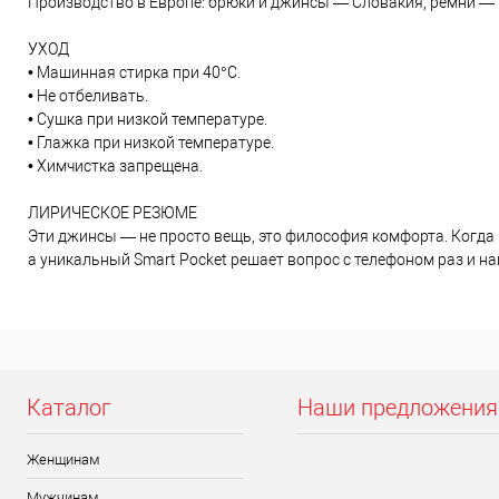
Производство в Европе: брюки и джинсы — Словакия, ремни — 
УХОД
• Машинная стирка при 40°C.
• Не отбеливать.
• Сушка при низкой температуре.
• Глажка при низкой температуре.
• Химчистка запрещена.
ЛИРИЧЕСКОЕ РЕЗЮМЕ
Эти джинсы — не просто вещь, это философия комфорта. Когда н
а уникальный Smart Pocket решает вопрос с телефоном раз и на
Каталог
Наши предложения
Женщинам
Мужчинам