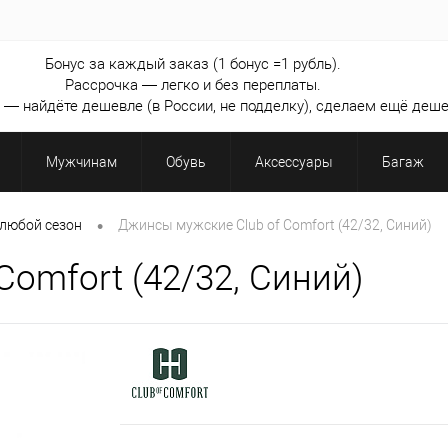
Бонус за каждый заказ (1 бонус =1 рубль).
Рассрочка — легко и без переплаты.
— найдёте дешевле (в России, не подделку), сделаем ещё деше
Мужчинам
Обувь
Аксессуары
Багаж
•
любой сезон
Джинсы мужские Club of Comfort (42/32, Синий)
omfort (42/32, Синий)