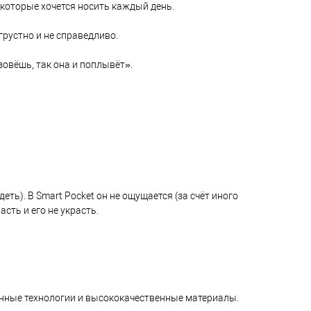
 которые хочется носить каждый день.
грустно и не справедливо.
овёшь, так она и поплывёт».
ь). В Smart Pocket он не ощущается (за счёт иного
сть и его не украсть.
менные технологии и высококачественные материалы.