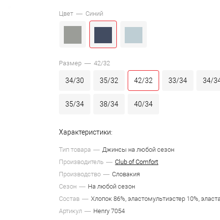
Цвет —
Синий
Размер —
42/32
34/30
35/32
42/32
33/34
34/3
35/34
38/34
40/34
Характеристики:
Тип товара
Джинсы на любой сезон
Производитель
Club of Comfort
Производство
Словакия
Сезон
На любой сезон
Состав
Хлопок 86%, эластомультиэстер 10%, эласт
Артикул
Henry 7054