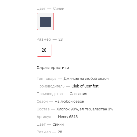
Цвет —
Синий
Размер —
28
28
Характеристики:
Тип товара
Джинсы на любой сезон
Производитель
Club of Comfort
Производство
Словакия
Сезон
На любой сезон
Состав
Хлопок 90%, эл-тер, эластан 3%
Артикул
Henry 6818
Цвет
Синий
Размер
28