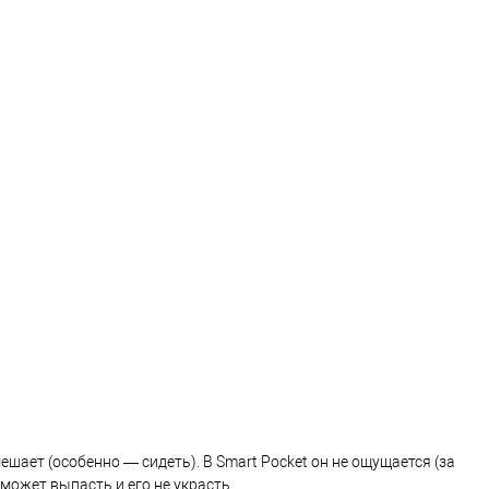
ает (особенно — сидеть). В Smart Pocket он не ощущается (за
может выпасть и его не украсть.