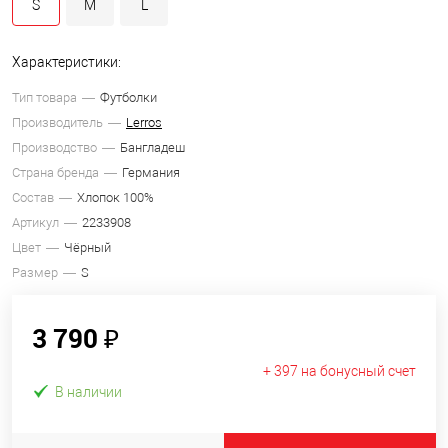
S
M
L
Характеристики:
Тип товара
Футболки
Производитель
Lerros
Производство
Бангладеш
Страна бренда
Германия
Состав
Хлопок 100%
Артикул
2233908
Цвет
Чёрный
Размер
S
3 790 ₽
+ 397 на бонусный счет
В наличии