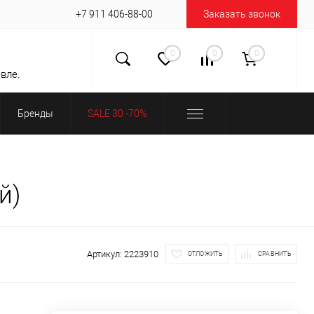
+7 911 406-88-00
Заказать звонок
0
0
0
вле.
Бренды
SALE 30 -70%
й)
Артикул:
2223910
ОТЛОЖИТЬ
СРАВНИТЬ