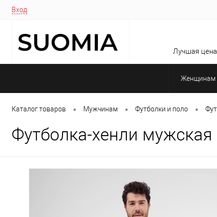
Вход
Лучшая цена 
Женщинам
•
•
•
Каталог товаров
Мужчинам
Футболки и поло
Фут
Футболка-хенли мужская 