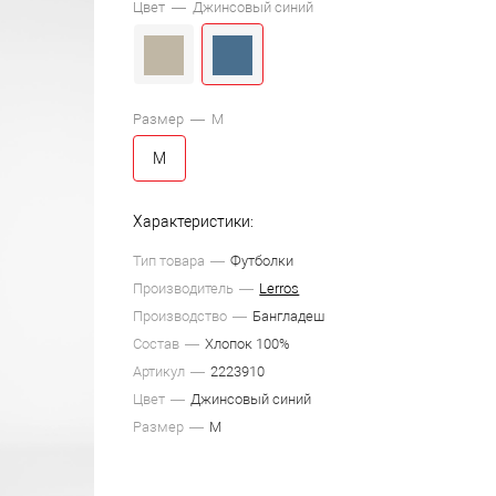
Цвет —
Джинсовый синий
Размер —
M
M
Характеристики:
Тип товара
Футболки
Производитель
Lerros
Производство
Бангладеш
Состав
Хлопок 100%
Артикул
2223910
Цвет
Джинсовый синий
Размер
M