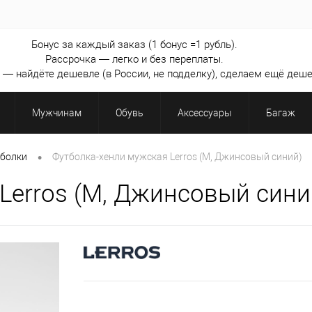
Бонус за каждый заказ (1 бонус =1 рубль).
Рассрочка — легко и без переплаты.
— найдёте дешевле (в России, не подделку), сделаем ещё деше
Мужчинам
Обувь
Аксессуары
Багаж
•
болки
Футболка-хенли мужская Lerros (M, Джинсовый синий)
Lerros (M, Джинсовый сини