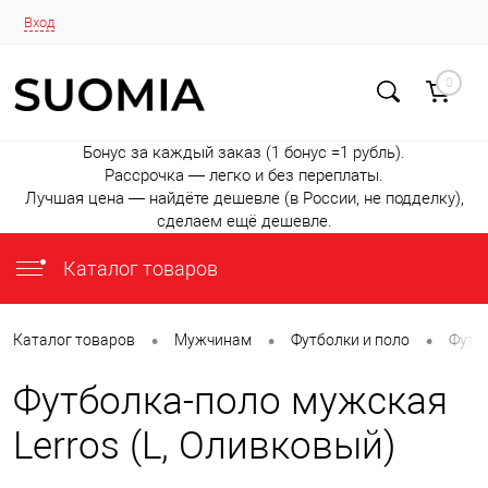
Вход
0
Бонус за каждый заказ (1 бонус =1 рубль).
Рассрочка — легко и без переплаты.
Лучшая цена — найдёте дешевле (в России, не подделку),
сделаем ещё дешевле.
Каталог товаров
•
•
•
Каталог товаров
Мужчинам
Футболки и поло
Футбо
Футболка-поло мужская
Lerros (L, Оливковый)