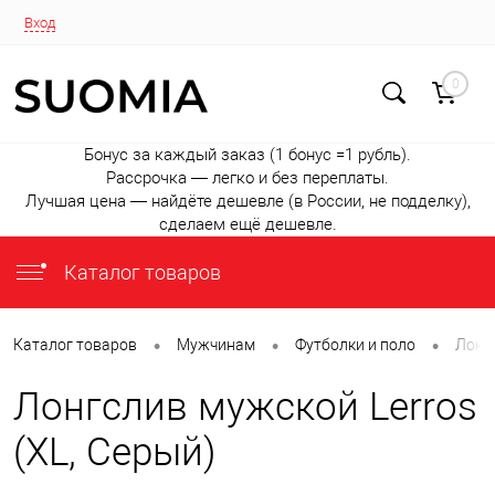
Вход
0
Бонус за каждый заказ (1 бонус =1 рубль).
Рассрочка — легко и без переплаты.
Лучшая цена — найдёте дешевле (в России, не подделку),
сделаем ещё дешевле.
Каталог товаров
•
•
•
Каталог товаров
Мужчинам
Футболки и поло
Лонг
Лонгслив мужской Lerros
(XL, Серый)