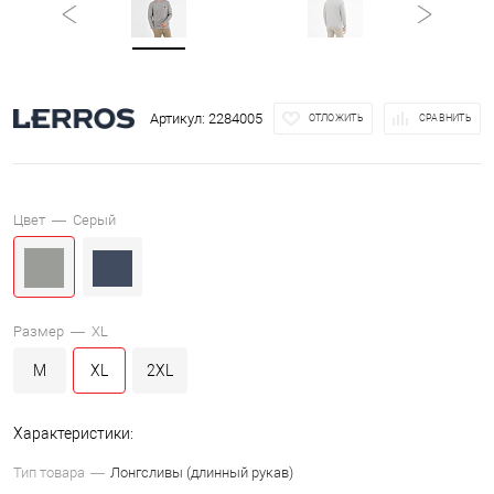
Артикул:
2284005
ОТЛОЖИТЬ
СРАВНИТЬ
Цвет —
Серый
Размер —
XL
M
XL
2XL
Характеристики:
Тип товара
Лонгсливы (длинный рукав)