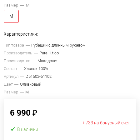
Размер —
M
M
Характеристики:
Тип товара
Рубашки с длинным рукавом
Производитель
Pure H.tico
Производство
Македония
Состав
Хлопок 100%
Артикул
D51502-51102
Цвет
Оливковый
Размер
M
6 990 ₽
+ 733 на бонусный счет
В наличии