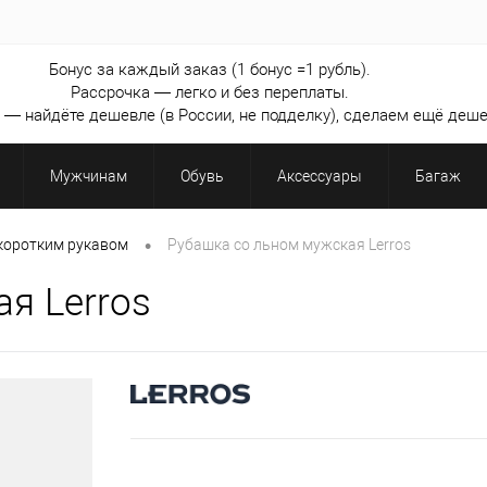
Бонус за каждый заказ (1 бонус =1 рубль).
Рассрочка — легко и без переплаты.
— найдёте дешевле (в России, не подделку), сделаем ещё деше
Мужчинам
Обувь
Аксессуары
Багаж
•
коротким рукавом
Рубашка со льном мужская Lerros
я Lerros