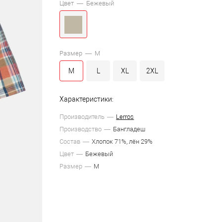
Цвет —
Бежевый
Размер —
M
M
L
XL
2XL
Характеристики:
Производитель
Lerros
Производство
Бангладеш
Состав
Хлопок 71%, лён 29%
Цвет
Бежевый
Размер
M