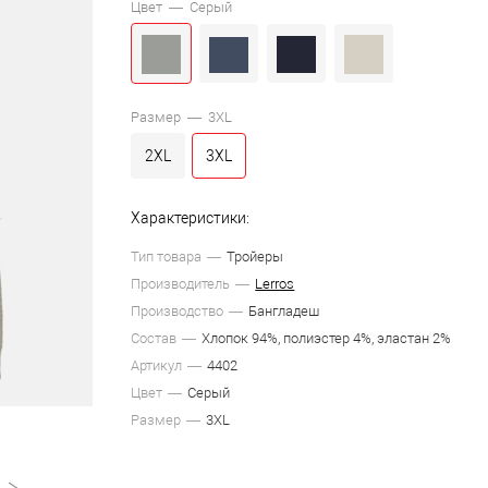
Цвет —
Серый
Размер —
3XL
2XL
3XL
Характеристики:
Тип товара
Тройеры
Производитель
Lerros
Производство
Бангладеш
Состав
Хлопок 94%, полиэстер 4%, эластан 2%
Артикул
4402
Цвет
Серый
Размер
3XL