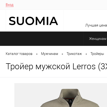
Вход
Лучшая цена 
Женщинам
•
•
•
Каталог товаров
Мужчинам
Трикотаж
Тройеры
Тройер мужской Lerros (3