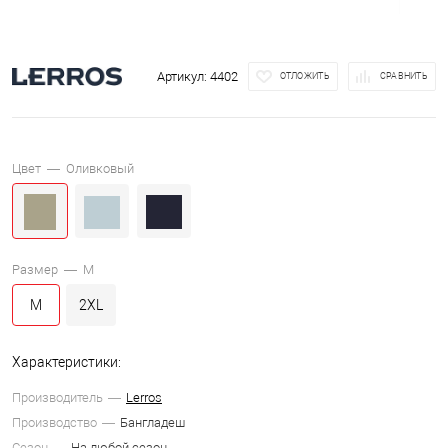
Артикул:
4402
ОТЛОЖИТЬ
СРАВНИТЬ
Цвет —
Оливковый
Размер —
M
M
2XL
Характеристики:
Производитель
Lerros
Производство
Бангладеш
Сезон
На любой сезон