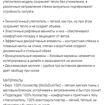
утеплителю модель сохраняет тепло без утяжеления, а
различные направления стёжки визуально подчёркивают
стройность силуэта.
• Технологичный утеплитель – лёгкий, как пух, но при этом
сохраняет тепло и не создаёт объёма.
• Эластичные рифлёные манжеты и низ – обеспечивают
комфортную посадку и защищают от ветра.
• Эффектные декоративные элементы – контрастная стёжка и
плавные канты на спине, плечах и воротнике создают
динамичный и стильный образ.
• Функциональные карманы – боковые карманы незаметно
интегрированы в дизайн и закрываются на молнии.
• Двухзамковая молния – удобна при активном движении и
даёт свободу при носке.
МАТЕРИАЛЫ
• Верх: 100% полиэстер (MoSoDuHiTec) – лёгкая, мягкая ткань с
матовым блеском, устойчивая к загрязнениям и быстро сохнет.
• Подкладка: 100% полиэстер – комфортная и приятная к телу.
• Наполнитель: 100% эластомультиэстер – лёгкий, тёплый, не
сбивается и быстро высыхает.