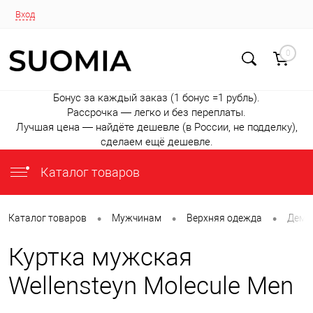
Вход
0
Бонус за каждый заказ (1 бонус =1 рубль).
Рассрочка — легко и без переплаты.
Лучшая цена — найдёте дешевле (в России, не подделку),
сделаем ещё дешевле.
Каталог товаров
•
•
•
Каталог товаров
Мужчинам
Верхняя одежда
Деми
Куртка мужская
Wellensteyn Molecule Men