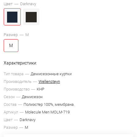
Цвет —
Darknavy
Размер —
M
M
Характеристики:
Тип товара
Демисезонные куртки
Производитель
Wellensteyn
Производство
КНР
Сезон
Демисезон
Состав
Полиэстер 100%, мембрана.
Артикул
Molecule Men MOLM-719
Цвет
Darknavy
Размер
M