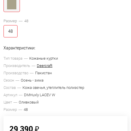
Размер —
48
48
Характеристики:
Тип товара
Кожаные куртки
Производитель
Deercraft
Производство
Пакистан
Сезон
Осень - зима
Состав
Кожа овечья, утеплитель полиэстер
Артикул
DMHuxly LACEV W
Цвет
Оливковый
Размер
48
29 390 ₽