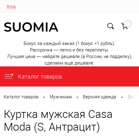
Вход
0
Бонус за каждый заказ (1 бонус =1 рубль).
Рассрочка — легко и без переплаты.
Лучшая цена — найдёте дешевле (в России, не подделку),
сделаем ещё дешевле.
Каталог товаров
•
•
•
Каталог товаров
Мужчинам
Верхняя одежда
Зимни
Куртка мужская Casa
Moda (S, Антрацит)