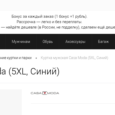
Бонус за каждый заказ (1 бонус =1 рубль).
Рассрочка — легко и без переплаты.
— найдёте дешевле (в России, не подделку), сделаем ещё деше
Мужчинам
Обувь
Аксессуары
Багаж
•
ние куртки и парки
Куртка мужская Casa Moda (5XL, Синий)
a (5XL, Синий)