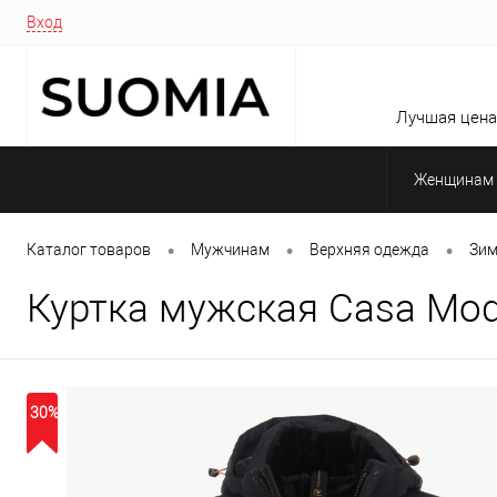
Вход
Лучшая цена 
Женщинам
•
•
•
Каталог товаров
Мужчинам
Верхняя одежда
Зим
Куртка мужская Casa Mod
30%