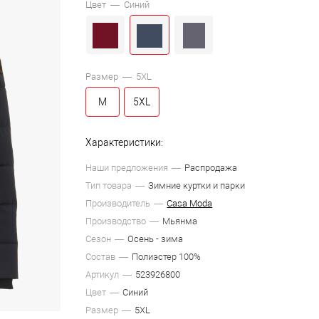
Цвет —
Синий
Размер —
5XL
M
5XL
Характеристики:
Наши предложения
Распродажа
Тип товара
Зимние куртки и парки
Производитель
Casa Moda
Производство
Мьянма
Сезон
Осень - зима
Состав
Полиэстер 100%
Артикул
523926800
Цвет
Синий
Размер
5XL