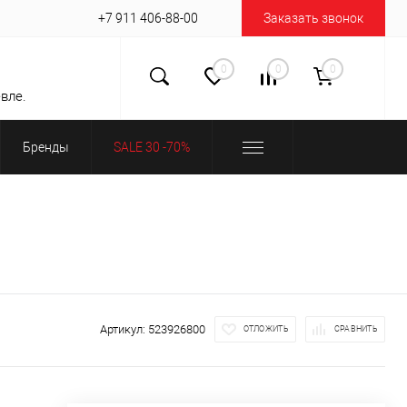
+7 911 406-88-00
Заказать звонок
0
0
0
вле.
Бренды
SALE 30 -70%
Артикул:
523926800
ОТЛОЖИТЬ
СРАВНИТЬ