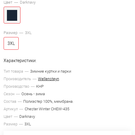
Цвет —
Darknavy
Размер —
3XL
3XL
Характеристики:
Тип товара
Зимние куртки и парки
Производитель
Wellensteyn
Производство
КНР
Сезон
Осень - зима
Состав
Полиэстер 100%, мембрана.
Артикул
Chester Winter CHEW-435
Цвет
Darknavy
Размер
3XL