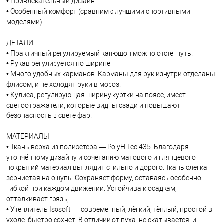
• Привлекательный дизайн.
• Особенный комфорт (сравним с лучшими спортивными
моделями).
ДЕТАЛИ
• Практичный регулируемый капюшон можно отстегнуть.
• Рукав регулируется по ширине.
• Много удобных карманов. Карманы для рук изнутри отделаны
флисом, и не холодят руки в мороз.
• Кулиса, регулирующая ширину куртки на поясе, имеет
светоотражатели, которые видны сзади и повышают
безопасность в свете фар.
МАТЕРИАЛЫ
• Ткань верха из полиэстера — PolyHiTec 435. Благодаря
утончённому дизайну и сочетанию матового и глянцевого
покрытий материал выглядит стильно и дорого. Ткань слегка
зернистая на ощупь. Сохраняет форму, оставаясь особенно
гибкой при каждом движении. Устойчива к осадкам,
отталкивает грязь,.
• Утеплитель Isosoft — современный, лёгкий, тёплый, простой в
уходе, быстро сохнет. В отличии от пуха, не скатывается, и