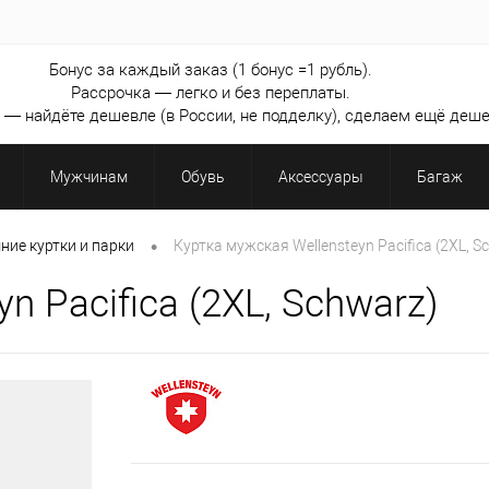
Бонус за каждый заказ (1 бонус =1 рубль).
Рассрочка — легко и без переплаты.
— найдёте дешевле (в России, не подделку), сделаем ещё деше
Мужчинам
Обувь
Аксессуары
Багаж
•
ние куртки и парки
Куртка мужская Wellensteyn Pacifica (2XL, S
n Pacifica (2XL, Schwarz)