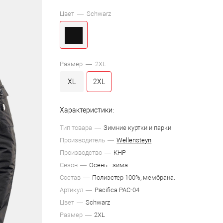
Цвет —
Schwarz
Размер —
2XL
XL
2XL
Характеристики:
Тип товара
Зимние куртки и парки
Производитель
Wellensteyn
Производство
КНР
Сезон
Осень - зима
Состав
Полиэстер 100%, мембрана.
Артикул
Pacifica PAC-04
Цвет
Schwarz
Размер
2XL