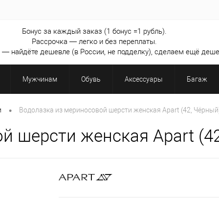
Бонус за каждый заказ (1 бонус =1 рубль).
Рассрочка — легко и без переплаты.
— найдёте дешевле (в России, не подделку), сделаем ещё деше
Мужчинам
Обувь
Аксессуары
Багаж
•
и
Водолазка из мериносовой шерсти женская Apart (42, Чёрный
й шерсти женская Apart (42