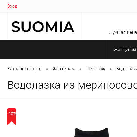
Вход
Лучшая цена 
Женщинам
•
•
•
Каталог товаров
Женщинам
Трикотаж
Водолазк
Водолазка из мериносово
40%