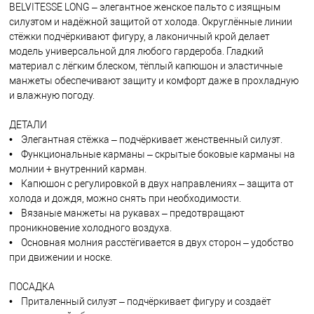
BELVITESSE LONG – элегантное женское пальто c изящным
силуэтом и надёжной защитой от холода. Округлённые линии
стёжки подчёркивают фигуру, а лаконичный крой делает
модель универсальной для любого гардероба. Гладкий
материал с лёгким блеском, тёплый капюшон и эластичные
манжеты обеспечивают защиту и комфорт даже в прохладную
и влажную погоду.
ДЕТАЛИ
• Элегантная стёжка – подчёркивает женственный силуэт.
• Функциональные карманы – скрытые боковые карманы на
молнии + внутренний карман.
• Капюшон с регулировкой в двух направлениях – защита от
холода и дождя, можно снять при необходимости.
• Вязаные манжеты на рукавах – предотвращают
проникновение холодного воздуха.
• Основная молния расстёгивается в двух сторон – удобство
при движении и носке.
ПОСАДКА
• Приталенный силуэт – подчёркивает фигуру и создаёт