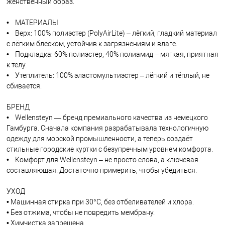
женственный образ.
• МАТЕРИАЛЫ
• Верх: 100% полиэстер (PolyAirLite) – лёгкий, гладкий материал
с лёгким блеском, устойчив к загрязнениям и влаге.
• Подкладка: 60% полиэстер, 40% полиамид – мягкая, приятная
к телу.
• Утеплитель: 100% эластомультиэстер – лёгкий и тёплый, не
сбивается.
БРЕНД
• Wellensteyn — бренд премиального качества из немецкого
Гамбурга. Сначала компания разрабатывала технологичную
одежду для морской промышленности, а теперь создаёт
стильные городские куртки с безупречным уровнем комфорта.
• Комфорт для Wellensteyn – не просто слова, а ключевая
составляющая. Достаточно примерить, чтобы убедиться.
УХОД
• Машинная стирка при 30°C, без отбеливателей и хлора.
• Без отжима, чтобы не повредить мембрану.
• Химчистка запрещена.