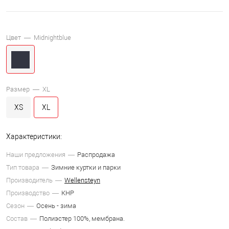
Цвет —
Midnightblue
Размер —
XL
XS
XL
Характеристики:
Наши предложения
Распродажа
Тип товара
Зимние куртки и парки
Производитель
Wellensteyn
Производство
КНР
Сезон
Осень - зима
Состав
Полиэстер 100%, мембрана.