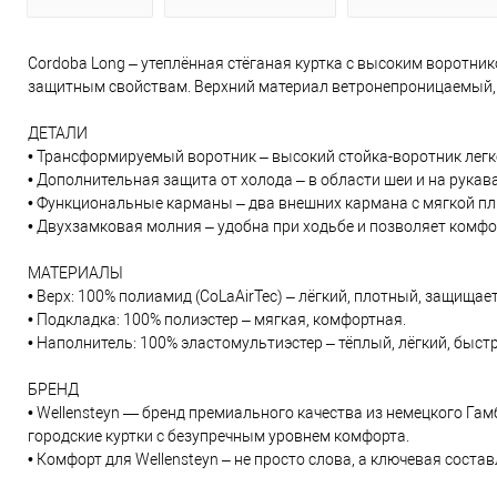
Cordoba Long – утеплённая стёганая куртка с высоким воротн
защитным свойствам. Верхний материал ветронепроницаемый, 
ДЕТАЛИ
• Трансформируемый воротник – высокий стойка-воротник легк
• Дополнительная защита от холода – в области шеи и на рук
• Функциональные карманы – два внешних кармана с мягкой пл
• Двухзамковая молния – удобна при ходьбе и позволяет комфор
МАТЕРИАЛЫ
• Верх: 100% полиамид (CoLaAirTec) – лёгкий, плотный, защищает
• Подкладка: 100% полиэстер – мягкая, комфортная.
• Наполнитель: 100% эластомультиэстер – тёплый, лёгкий, быстр
БРЕНД
• Wellensteyn — бренд премиального качества из немецкого Г
городские куртки с безупречным уровнем комфорта.
• Комфорт для Wellensteyn – не просто слова, а ключевая сост