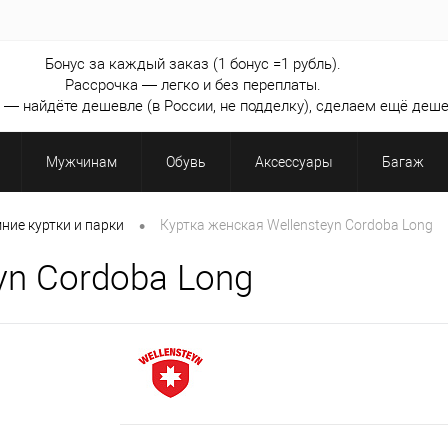
Бонус за каждый заказ (1 бонус =1 рубль).
Рассрочка — легко и без переплаты.
— найдёте дешевле (в России, не подделку), сделаем ещё деше
Мужчинам
Обувь
Аксессуары
Багаж
•
ние куртки и парки
Куртка женская Wellensteyn Cordoba Long
yn Cordoba Long