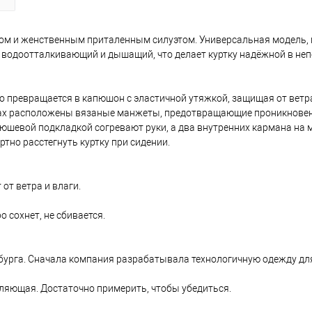
иком и женственным приталенным силуэтом. Универсальная модель
водоотталкивающий и дышащий, что делает куртку надёжной в неп
о превращается в капюшон с эластичной утяжкой, защищая от ветра
авах расположены вязаные манжеты, предотвращающие проникновен
юшевой подкладкой согревают руки, а два внутренних кармана на
тно расстегнуть куртку при сидении.
 от ветра и влаги.
о сохнет, не сбивается.
амбурга. Сначала компания разрабатывала технологичную одежду дл
авляющая. Достаточно примерить, чтобы убедиться.