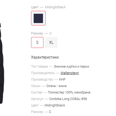
Цвет —
Midnightblack
Размер —
S
S
XL
Характеристики:
Тип товара
Зимние куртки и парки
Производитель
Wellensteyn
Производство
КНР
Сезон
Осень - зима
Состав
Полиэстер 100%, мембрана.
Артикул
Cordoba Long COBAL-856
Цвет
Midnightblack
Размер
S