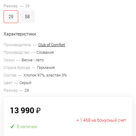
Размер —
29
29
58
Характеристики:
Производитель
Club of Comfort
Производство
Словакия
Сезон
Весна - лето
Страна бренда
Германия
Состав
Хлопок 97%, эластан 3%
Цвет
Серый
Размер
29
13 990 ₽
+ 1 468 на бонусный счет
В наличии