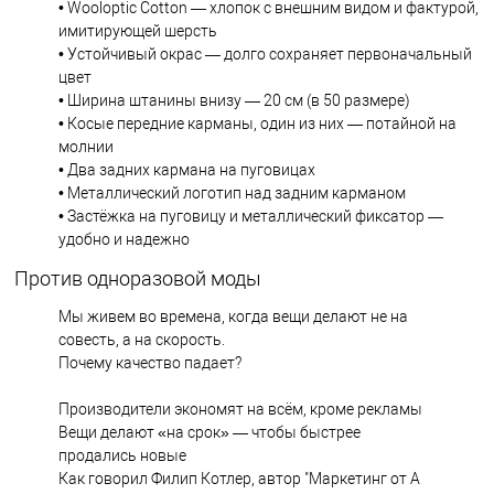
• Wooloptic Cotton — хлопок с внешним видом и фактурой,
имитирующей шерсть
• Устойчивый окрас — долго сохраняет первоначальный
цвет
• Ширина штанины внизу — 20 см (в 50 размере)
• Косые передние карманы, один из них — потайной на
молнии
• Два задних кармана на пуговицах
• Металлический логотип над задним карманом
• Застёжка на пуговицу и металлический фиксатор —
удобно и надежно
Против одноразовой моды
Мы живем во времена, когда вещи делают не на
совесть, а на скорость.
Почему качество падает?
Производители экономят на всём, кроме рекламы
Вещи делают «на срок» — чтобы быстрее
продались новые
Как говорил Филип Котлер, автор "Маркетинг от А